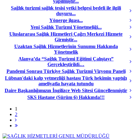
yapılmıştır...
Sağlık turizmi sağlık tesisi yetki belgesi bedeli ile ilgili
duyuru...
Yönerge ilgası...
Yeni Sağlık Turizmi Yönetmeliği...
Uluslararası Sağlık Hizmetleri Çağrı Merkezi Hizmete
Girmiştir...
Uzaktan Sağlık Hizmetlerinin Sunumu Hakkında
Yönetmelik
Alanya’da “Sağlık Turizmi Eğitimi Çalıştayı”
Gerçekleştirildi…
Pandemi Sonrası Türkiye Sağlık Turizmi Vizyonu Paneli
Lübnan'daki kalp yetmezliği hastası Türk hekimin yaptığı
ameliyatla hayata tutundu
Daire Başkanlığımızın İngilizce Web Sitesi Güncellenmiştir
SKS Hastane (Sürüm 6) Hakkında!!!
1
2