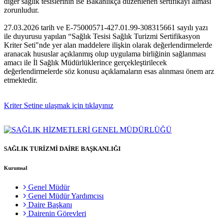
diğer sağlık tesislerinin ise Bakanlıkça düzenlenen sertifikayı alması
zorunludur.
27.03.2026 tarih ve E-75000571-427.01.99-308315661 sayılı yazı
ile duyurusu yapılan “Sağlık Tesisi Sağlık Turizmi Sertifikasyon
Kriter Seti"nde yer alan maddelere ilişkin olarak değerlendirmelerde
aranacak hususlar açıklanmış olup uygulama birliğinin sağlanması
amacı ile İl Sağlık Müdürlüklerince gerçekleştirilecek
değerlendirmelerde söz konusu açıklamaların esas alınması önem arz
etmektedir.
Kriter Setine ulaşmak için tıklayınız
SAĞLIK TURİZMİ DAİRE BAŞKANLIĞI
Kurumsal
Genel Müdür
Genel Müdür Yardımcısı
Daire Başkanı
Dairenin Görevleri